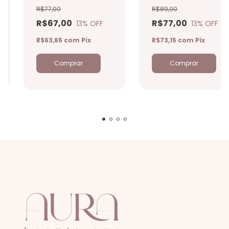
Beauty SPA 140ml
R$77,00
R$89,00
R$67,00
R$77,00
13
% OFF
13
% OFF
R$63,65
com
Pix
R$73,15
com
Pix