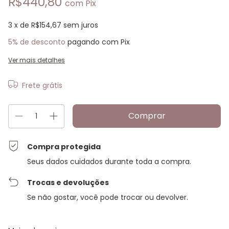
R$440,80
com
Pix
3
x de
R$154,67
sem juros
5% de desconto
pagando com Pix
Ver mais detalhes
Frete grátis
Compra protegida
Seus dados cuidados durante toda a compra.
Trocas e devoluções
Se não gostar, você pode trocar ou devolver.
Entregas para o CEP:
Alterar CEP