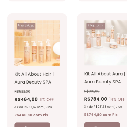
GRÁTIS
GRÁTIS
Kit All About Aura |
Kit All About Hair |
Aura Beauty SPA
Aura Beauty SPA
R$910,00
R$522,00
R$784,00
R$464,00
14
% OFF
11
% OFF
3
x
de
R$261,33
sem juros
3
x
de
R$154,67
sem juros
R$744,80
com
Pix
R$440,80
com
Pix