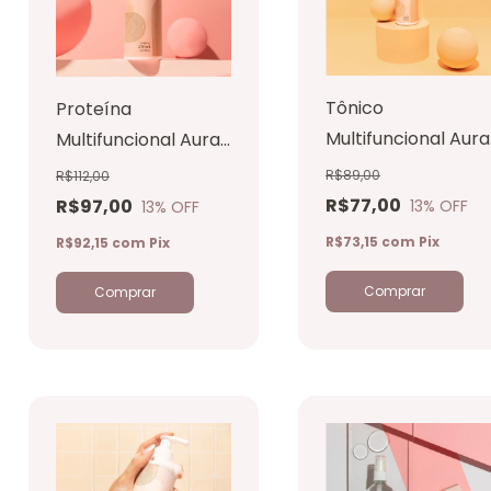
Tônico
Proteína
Multifuncional Aura
Multifuncional Aura
Beauty SPA 140ml
Beauty SPA 250ml
R$89,00
R$112,00
R$77,00
R$97,00
13
% OFF
13
% OFF
R$73,15
com
Pix
R$92,15
com
Pix