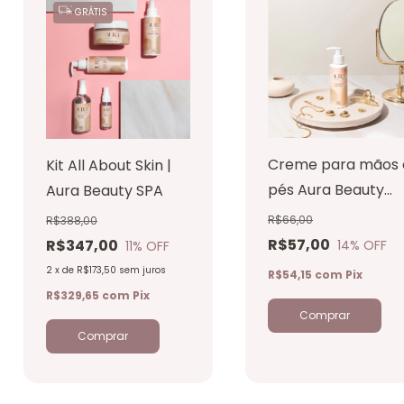
GRÁTIS
Creme para mãos 
Kit All About Skin |
pés Aura Beauty
Aura Beauty SPA
SPA 140ml
R$66,00
R$388,00
R$57,00
R$347,00
14
% OFF
11
% OFF
2
x
de
R$173,50
sem juros
R$54,15
com
Pix
R$329,65
com
Pix