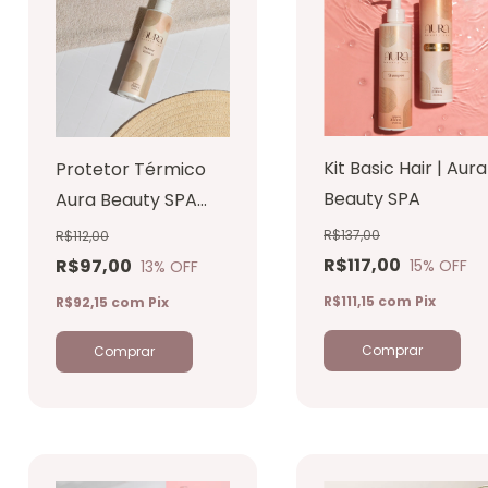
Kit Basic Hair | Aura
Protetor Térmico
Beauty SPA
Aura Beauty SPA
250ml
R$137,00
R$112,00
R$117,00
R$97,00
15
% OFF
13
% OFF
R$111,15
com
Pix
R$92,15
com
Pix