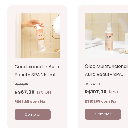
Óleo Multifuncional
Condicionador Aura
Aura Beauty SPA
Beauty SPA 250ml
140ml
R$124,00
R$77,00
R$107,00
R$67,00
14
% OFF
13
% OFF
R$101,65
com
Pix
R$63,65
com
Pix