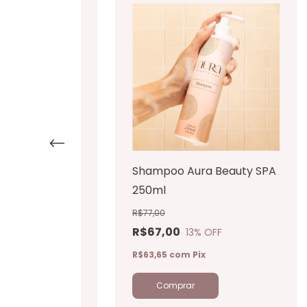
r | Aura Beauty
Shampoo Aura Beauty SPA
250ml
R$77,00
R$67,00
% OFF
13
% OFF
x
R$63,65
com
Pix