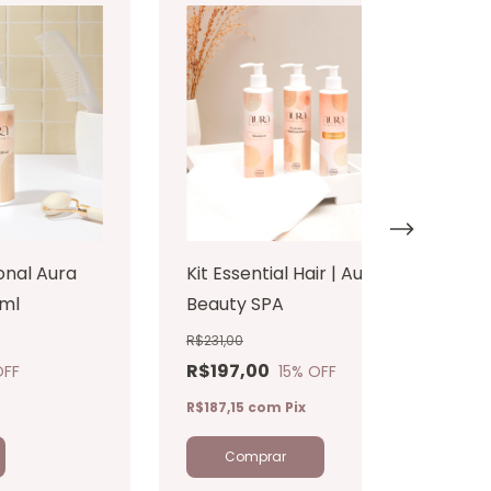
onal Aura
Kit Essential Hair | Aura
0ml
Beauty SPA
R$231,00
R$197,00
OFF
15
% OFF
R$187,15
com
Pix