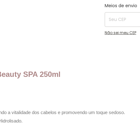
Entregas para o C
Meios de envio
Não sei meu CEP
Beauty SPA 250ml
rando a vitalidade dos cabelos e promovendo um toque sedoso.
idrolisado.