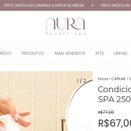
 GRÁTIS EM COMPRAS A PARTIR DE R$299
✦
FRETE GRÁTIS EM COMPRAS
INÍCIO
PRODUTOS
MAIS VENDIDOS
KITS
LINHAS
Início
>
CAPILAR
>
C
1
/
2
Condici
SPA 25
R$77,00
R$67,0