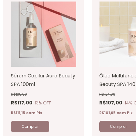
Sérum Capilar Aura Beauty
Óleo Multifunci
SPA 100ml
Beauty SPA 14
R$135,00
R$124,00
R$117,00
R$107,00
13
% OFF
14
% 
R$111,15
com
Pix
R$101,65
com
Pix