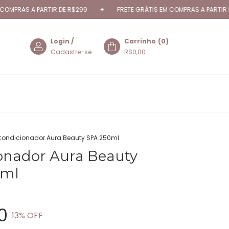
 A PARTIR DE R$299
✦
FRETE GRÁTIS EM COMPRAS A PARTIR DE R$29
Login
/
Carrinho
(
0
)
Cadastre-se
R$0,00
ondicionador Aura Beauty SPA 250ml
onador Aura Beauty
0ml
0
13
% OFF