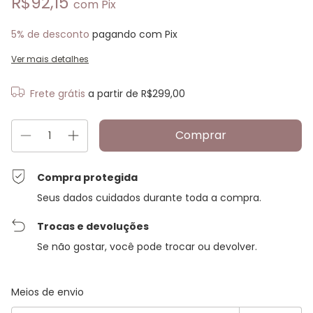
R$92,15
com
Pix
5% de desconto
pagando com Pix
Ver mais detalhes
Frete grátis
a partir de
R$299,00
Compra protegida
Seus dados cuidados durante toda a compra.
Trocas e devoluções
Se não gostar, você pode trocar ou devolver.
Entregas para o CEP:
Alterar CEP
Meios de envio