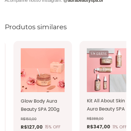
Acompanhe nosso Instagram:
@aurabeautyspa.br
Produtos similares
GRÁTIS
Kit All About Skin |
Glow Body Aura
Aura Beauty SPA
Beauty SPA 200g
R$388,00
R$150,00
R$347,00
R$127,00
11
% OFF
15
% OFF